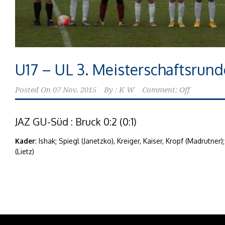
U17 – UL 3. Meisterschaftsrund
Posted On
07 Nov. 2015
By :
K W
Comment: Off
JAZ GU-Süd : Bruck 0:2 (0:1)
Kader
: Ishak; Spiegl (Janetzko), Kreiger, Kaiser, Kropf (Madrutner)
(Lietz)