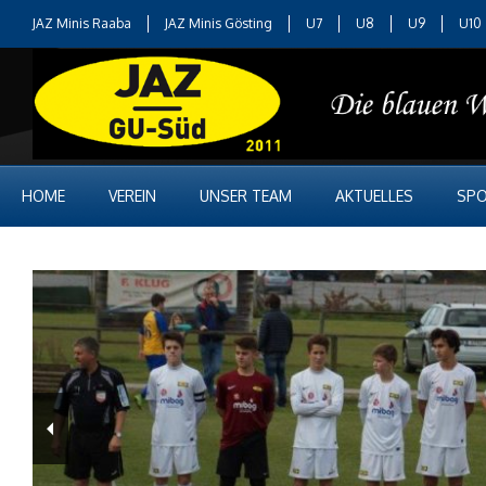
JAZ Minis Raaba
JAZ Minis Gösting
U7
U8
U9
U10
HOME
VEREIN
UNSER TEAM
AKTUELLES
SPO