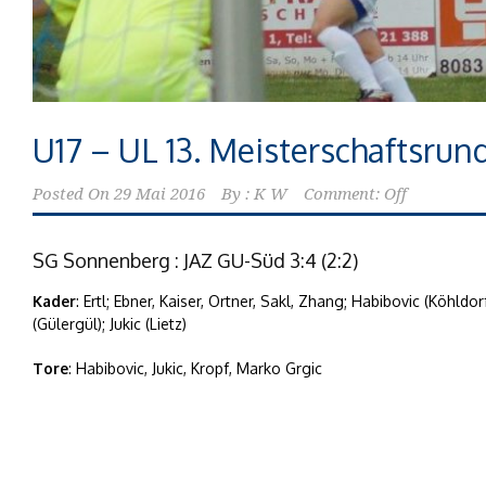
U17 – UL 13. Meisterschaftsrun
Posted On
29 Mai 2016
By :
K W
Comment: Off
SG Sonnenberg : JAZ GU-Süd 3:4 (2:2)
Kader
: Ertl; Ebner, Kaiser, Ortner, Sakl, Zhang; Habibovic (Köhldor
(Gülergül); Jukic (Lietz)
Tore
: Habibovic, Jukic, Kropf, Marko Grgic