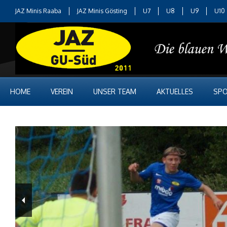
JAZ Minis Raaba
JAZ Minis Gösting
U7
U8
U9
U10
HOME
VEREIN
UNSER TEAM
AKTUELLES
SPO