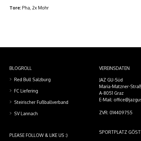
Tore:
Pha, 2x Mohr
BLOGROLL
VEREINSDATEN
Red Bull Salzburg
JAZ GU-Süd
Maria-Matzner-Straß
FC Liefering
A-8051 Graz
E-Mail: office@jazgu
Steirischer Fußballverband
ZVR: 014409755
SV Lannach
SPORTPLATZ GÖST
PLEASE FOLLOW & LIKE US :)