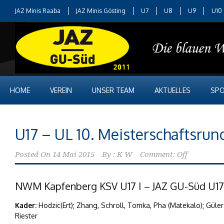
JAZ Minis Raaba
JAZ Minis Gösting
U7
U8
U9
U10
HOME
VEREIN
UNSER TEAM
AKTUELLES
SPO
U17 – UL 10. Meisterschaftsrun
Posted On
14 Mai 2015
By :
K W
Comment: Off
NWM Kapfenberg KSV U17 I – JAZ GU-Süd U17 6
Kader:
Hodzic(Ert); Zhang, Schroll, Tomka, Pha (Matekalo); Gülerg
Riester