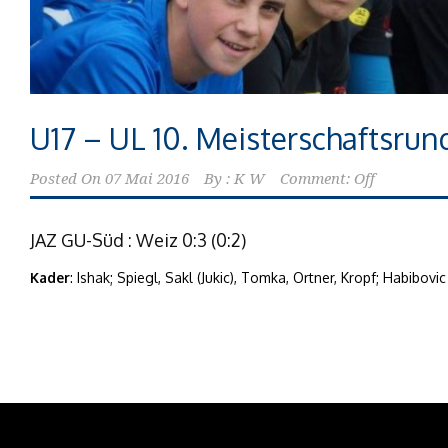
U17 – UL 10. Meisterschaftsrun
Posted On
07 Mai 2016
By :
K W
Comment: Off
JAZ GU-Süd : Weiz 0:3 (0:2)
Kader
: Ishak; Spiegl, Sakl (Jukic), Tomka, Ortner, Kropf; Habibovi