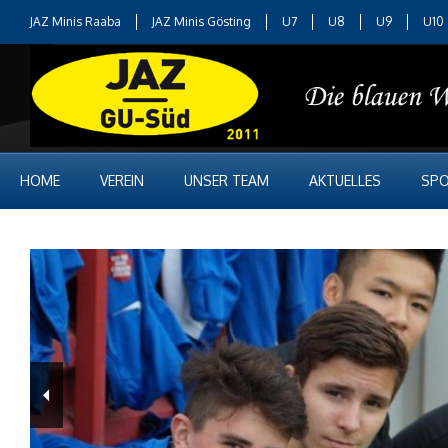
JAZ Minis Raaba
JAZ Minis Gösting
U7
U8
U9
U10
HOME
VEREIN
UNSER TEAM
AKTUELLES
SPO