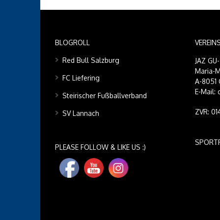
BLOGROLL
VEREIN
Red Bull Salzburg
JAZ GU
Maria-M
FC Liefering
A-8051 
E-Mail:
Steirischer Fußballverband
ZVR: 0
SV Lannach
SPORT
PLEASE FOLLOW & LIKE US :)