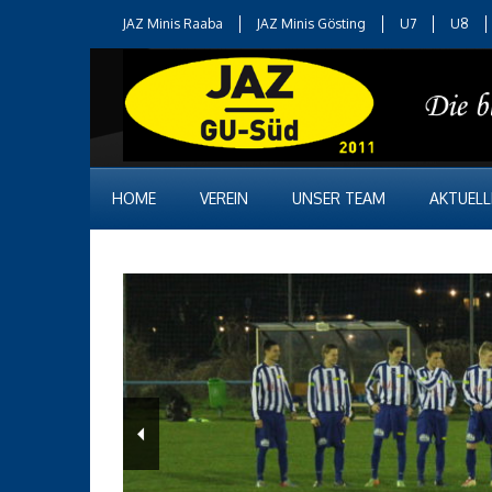
JAZ Minis Raaba
JAZ Minis Gösting
U7
U8
HOME
VEREIN
UNSER TEAM
AKTUELL