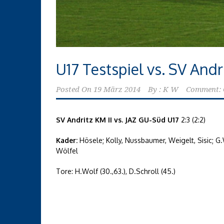
U17 Testspiel vs. SV Andr
Posted On
19 März 2014
By :
K W
Comment: 
SV Andritz KM II vs. JAZ GU-Süd U17
2:3 (2:2)
Kader:
Hösele; Kolly, Nussbaumer, Weigelt, Sisic; G.
Wölfel
Tore: H.Wolf (30.,63.), D.Schroll (45.)