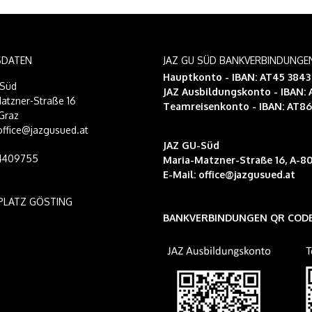
SDATEN
JAZ GU SÜD BANKVERBINDUNGE
Hauptkonto - IBAN: AT45 384
-Süd
JAZ Ausbildungskonto
- IBAN:
atzner-Straße 16
Teamreisenkonto
- IBAN: AT8
Graz
 office@jazgusued.at
JAZ GU-Süd
14409755
Maria-Matzner-Straße 16, A-80
E-Mail:
office@jazgusued.at
PLATZ GÖSTING
BANKVERBINDUNGEN QR COD