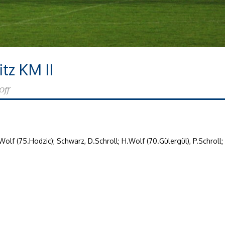
itz KM II
Off
Wolf (75.Hodzic); Schwarz, D.Schroll; H.Wolf (70.Gülergül), P.Schroll;