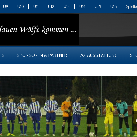
U9
U10
U11
U12
U13
U14
U15
U16
Spielb
ES
SPONSOREN & PARTNER
JAZ AUSSTATTUNG
SP