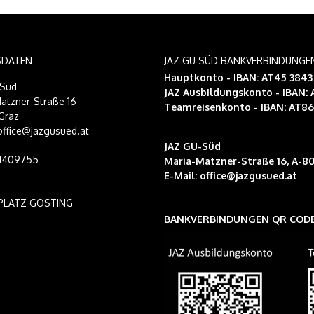
SDATEN
JAZ GU SÜD BANKVERBINDUNGE
Hauptkonto - IBAN: AT45 384
-Süd
JAZ Ausbildungskonto
- IBAN:
atzner-Straße 16
Teamreisenkonto
- IBAN: AT8
Graz
 office@jazgusued.at
JAZ GU-Süd
14409755
Maria-Matzner-Straße 16, A-80
E-Mail:
office@jazgusued.at
PLATZ GÖSTING
BANKVERBINDUNGEN QR COD