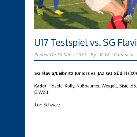
U17 Testspiel vs. SG Flav
Posted On
30 März 2014
By :
K W
Comment: 
SG Flavia/Leibnitz Juniors vs. JAZ GU-Süd
1:1 (0:0)
Kader:
Hösele; Kolly, Nußbaumer, Weigelt, Sisic (65
G.Wolf
Tor: Schwarz