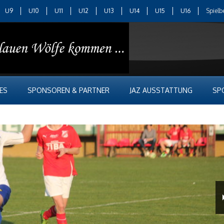
U9
U10
U11
U12
U13
U14
U15
U16
Spielb
ES
SPONSOREN & PARTNER
JAZ AUSSTATTUNG
SP