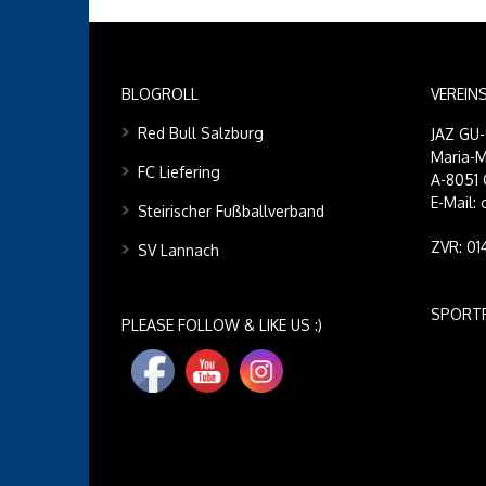
BLOGROLL
VEREIN
Red Bull Salzburg
JAZ GU
Maria-M
FC Liefering
A-8051 
E-Mail:
Steirischer Fußballverband
ZVR: 0
SV Lannach
SPORT
PLEASE FOLLOW & LIKE US :)