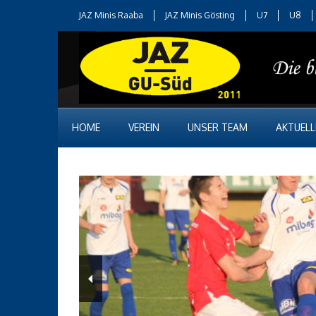
JAZ Minis Raaba
JAZ Minis Gösting
U7
U8
HOME
VEREIN
UNSER TEAM
AKTUELL