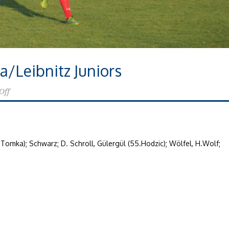
ia/Leibnitz Juniors
Off
.Tomka); Schwarz; D. Schroll, Gülergül (55.Hodzic); Wölfel, H.Wolf;