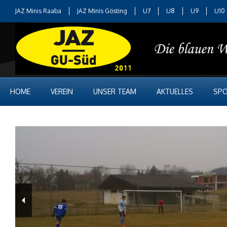
JAZ Minis Raaba
JAZ Minis Gösting
U7
U8
U9
U10
HOME
VEREIN
UNSER TEAM
AKTUELLES
SPO