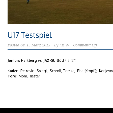
U17 Testspiel
Posted On
15 März 2015
By :
K W
Comment: Off
Juniors Hartberg vs. JAZ GU-Süd
4:2 (2:1)
Kader
: Petrovic; Spiegl, Schroll, Tomka, Pha (Kropf ); Konjevo
Tore
: Mohr, Riester