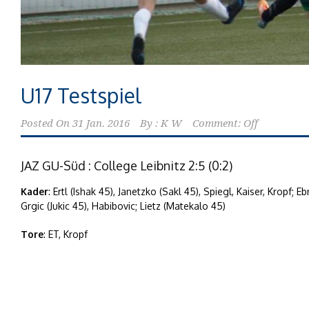
U17 Testspiel
Posted On
31 Jan. 2016
By :
K W
Comment: Off
JAZ GU-Süd : College Leibnitz 2:5 (0:2)
Kader
: Ertl (Ishak 45), Janetzko (Sakl 45), Spiegl, Kaiser, Kropf; 
Grgic (Jukic 45), Habibovic; Lietz (Matekalo 45)
Tore
: ET, Kropf