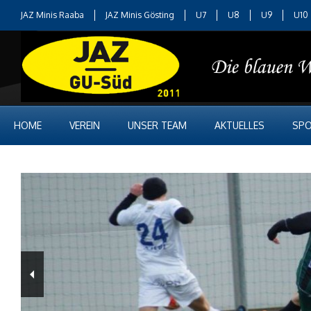
JAZ Minis Raaba
JAZ Minis Gösting
U7
U8
U9
U10
HOME
VEREIN
UNSER TEAM
AKTUELLES
SPO