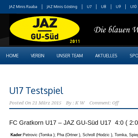
JAZ Minis Raaba
JAZ Minis Gösting
U7
U8
U9
U10
HOME
VEREIN
UNSER TEAM
AKTUELLES
SPO
U17 Testspiel
Posted On
21 März 2015
By :
K W
Comment: Off
FC Gratkorn U17 – JAZ GU-Süd U17
4:0 ( 2:0
Kader
:Petrovic (Tomka ); Pha (Ortner ), Schroll (Hodzic ), Tomka, Spie