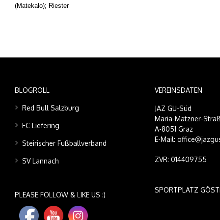
(Matekalo); Riester
BLOGROLL
VEREINSDATEN
Red Bull Salzburg
JAZ GU-Süd
Maria-Matzner-Straß
FC Liefering
A-8051 Graz
E-Mail: office@jazgu
Steirischer Fußballverband
ZVR: 014409755
SV Lannach
SPORTPLATZ GÖST
PLEASE FOLLOW & LIKE US :)