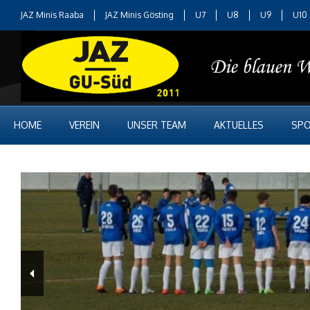
JAZ Minis Raaba
JAZ Minis Gösting
U7
U8
U9
U10
HOME
VEREIN
UNSER TEAM
AKTUELLES
SPO