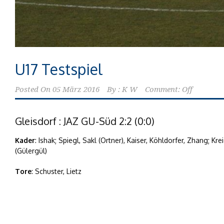
U17 Testspiel
Posted On
05 März 2016
By :
K W
Comment: Off
Gleisdorf : JAZ GU-Süd 2:2 (0:0)
Kader
: Ishak; Spiegl, Sakl (Ortner), Kaiser, Köhldorfer, Zhang; Kre
(Gülergül)
Tore
: Schuster, Lietz