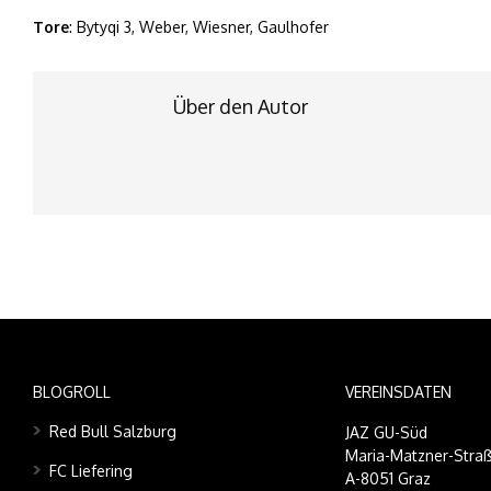
Tore
: Bytyqi 3, Weber, Wiesner, Gaulhofer
Über den Autor
BLOGROLL
VEREINSDATEN
Red Bull Salzburg
JAZ GU-Süd
Maria-Matzner-Straß
FC Liefering
A-8051 Graz