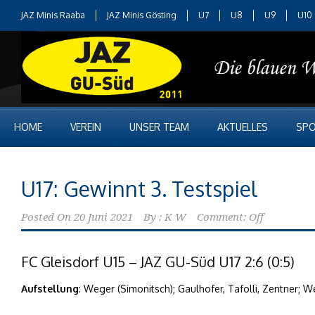
JAZ Minis Raaba
JAZ Minis Gösting
U7
U8
U9
U10
HOME
VEREIN
UNSER TEAM
AKTUELLES
SPO
U17: Gewinnt 3. Testspiel
Posted On
20 Juni 2021
By :
K W
Comment: Off
FC Gleisdorf U15 – JAZ GU-Süd U17 2:6 (0:5)
Aufstellung
: Weger (Simonitsch); Gaulhofer, Tafolli, Zentner; W