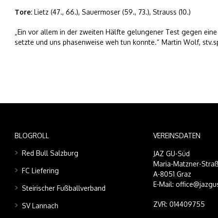
Tore:
Lietz (47., 66.), Sauermoser (59., 73.), Strauss (10.)
„Ein vor allem in der zweiten Hälfte gelungener Test gegen eine
setzte und uns phasenweise weh tun konnte.“ Martin Wolf, stv.sp
BLOGROLL
VEREINSDATEN
Red Bull Salzburg
JAZ GU-Süd
Maria-Matzner-Straß
FC Liefering
A-8051 Graz
E-Mail: office@jazgu
Steirischer Fußballverband
ZVR: 014409755
SV Lannach