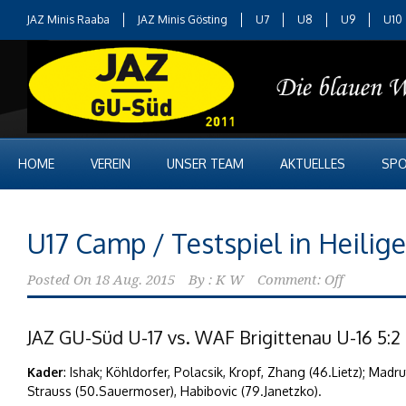
JAZ Minis Raaba
JAZ Minis Gösting
U7
U8
U9
U10
HOME
VEREIN
UNSER TEAM
AKTUELLES
SPO
U17 Camp / Testspiel in Heilig
Posted On
18 Aug. 2015
By :
K W
Comment: Off
JAZ GU-Süd U-17 vs. WAF Brigittenau U-16 5:2 (
Kader
: Ishak; Köhldorfer, Polacsik, Kropf, Zhang (46.Lietz); Madru
Strauss (50.Sauermoser), Habibovic (79.Janetzko).