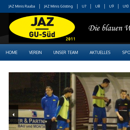
JAZ Minis Raaba
JAZ Minis Gösting
U7
U8
U9
U10
HOME
VEREIN
UNSER TEAM
AKTUELLES
SPO