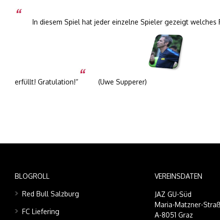
In diesem Spiel hat jeder einzelne Spieler gezeigt welches 
erfüllt! Gratulation!“
(Uwe Supperer)
BLOGROLL
VEREINSDATEN
Red Bull Salzburg
JAZ GU-Süd
Maria-Matzner-Straß
FC Liefering
A-8051 Graz