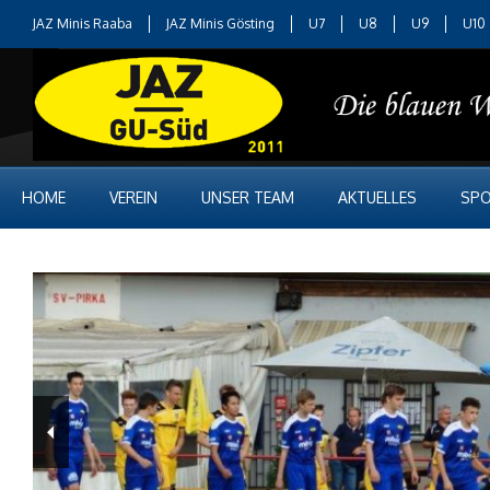
JAZ Minis Raaba
JAZ Minis Gösting
U7
U8
U9
U10
HOME
VEREIN
UNSER TEAM
AKTUELLES
SPO