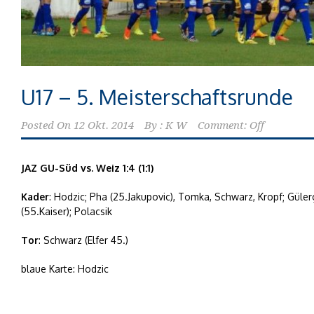
U17 – 5. Meisterschaftsrunde
Posted On
12 Okt. 2014
By :
K W
Comment: Off
JAZ GU-Süd vs. Weiz 1:4 (1:1)
Kader
: Hodzic; Pha (25.Jakupovic), Tomka, Schwarz, Kropf; Gülerg
(55.Kaiser); Polacsik
Tor
: Schwarz (Elfer 45.)
blaue Karte: Hodzic