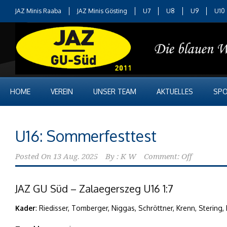
JAZ Minis Raaba
JAZ Minis Gösting
U7
U8
U9
U10
HOME
VEREIN
UNSER TEAM
AKTUELLES
SPO
U16: Sommerfesttest
Posted On
13 Aug. 2025
By :
K W
Comment: Off
JAZ GU Süd – Zalaegerszeg U16 1:7
Kader
: Riedisser, Tomberger, Niggas, Schröttner, Krenn, Stering,