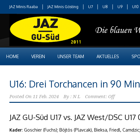
JAZ Minis Raaba
JAZ Minis Gösting
U7
U8
U9
U10
HOME
VEREIN
UNSER TEAM
AKTUELLES
SPO
U16: Drei Torchancen in 90 Mi
Posted On
11 Feb. 2024
By :
N L
Comment: Off
JAZ GU-Süd U17 vs. JAZ West/DSC U17 0
Kader
: Goschier (Fuchs); Böjtös (Plavcak), Bieksa, Friedl, Camdzi