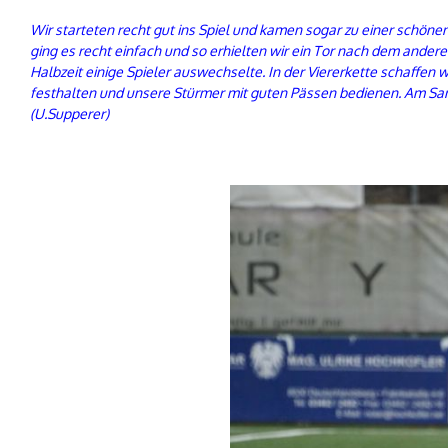
Wir starteten recht gut ins Spiel und kamen sogar zu einer schön
ging es recht einfach und so erhielten wir ein Tor nach dem andere
Halbzeit einige Spieler auswechselte. In der Viererkette schaffen w
festhalten und unsere Stürmer mit guten Pässen bedienen. Am Sams
(U.Supperer)