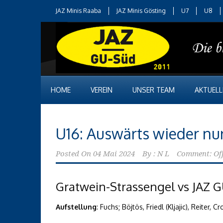
JAZ Minis Raaba
JAZ Minis Gösting
U7
U8
HOME
VEREIN
UNSER TEAM
AKTUELL
U16: Auswärts wieder nu
Posted On
04 Mai 2024
By :
N L
Comment: Of
Gratwein-Strassengel vs JAZ GU-
Aufstellung
: Fuchs; Böjtös, Friedl (Kljajic), Reiter