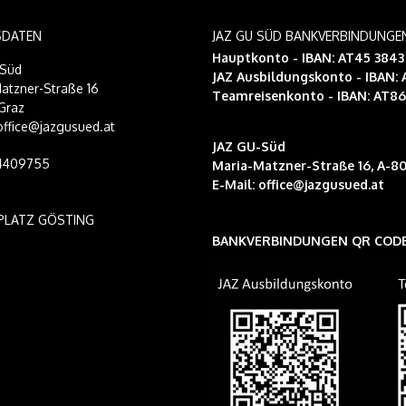
SDATEN
JAZ GU SÜD BANKVERBINDUNGE
Hauptkonto - IBAN: AT45 384
-Süd
JAZ Ausbildungskonto
- IBAN:
atzner-Straße 16
Teamreisenkonto
- IBAN: AT8
Graz
 office@jazgusued.at
JAZ GU-Süd
14409755
Maria-Matzner-Straße 16, A-80
E-Mail:
office@jazgusued.at
PLATZ GÖSTING
BANKVERBINDUNGEN QR COD