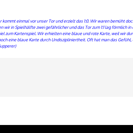
r kommt einmal vor unser Tor und erzielt das 1:0. Wir waren bemüht doch
 wir in Spielhälfte zwei gefährlicher und das Tor zum 1:1 lag förmlich in
el zum Kartenspiel. Wir erhielten eine blaue und rote Karte, weil wir 
h eine blaue Karte durch Undiszipliniertheit. Oft hat man das Gefühl, d
Supperer)