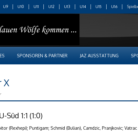
U9
U10
U11
U12
U13
U14
U15
U16
Spielb
ES
SPONSOREN & PARTNER
JAZ AUSSTATTUNG
SP
r X
f
Süd 1:1 (1:0)
, Croitor (Rexhepi); Puntigam; Schmid (Bulian), Camdzic, Pranjkovic; Vatr