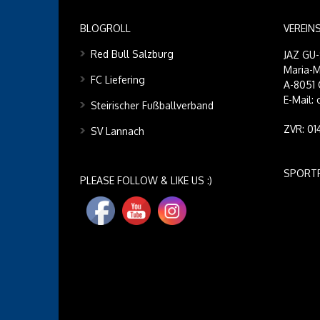
BLOGROLL
VEREIN
Red Bull Salzburg
JAZ GU
Maria-M
FC Liefering
A-8051 
E-Mail:
Steirischer Fußballverband
ZVR: 0
SV Lannach
SPORT
PLEASE FOLLOW & LIKE US :)