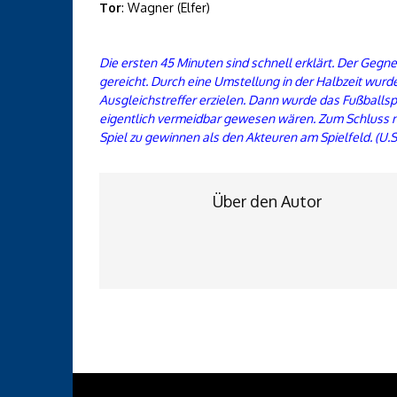
Tor
: Wagner (Elfer)
Die ersten 45 Minuten sind schnell erklärt. Der Gegne
gereicht. Durch eine Umstellung in der Halbzeit wurden
Ausgleichstreffer erzielen. Dann wurde das Fußballspi
eigentlich vermeidbar gewesen wären. Zum Schluss noc
Spiel zu gewinnen als den Akteuren am Spielfeld. (U.
Über den Autor