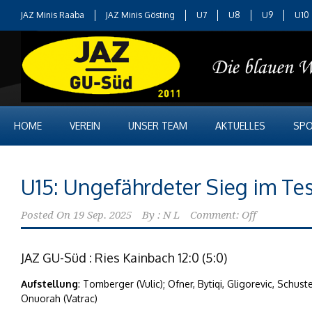
JAZ Minis Raaba
JAZ Minis Gösting
U7
U8
U9
U10
HOME
VEREIN
UNSER TEAM
AKTUELLES
SPO
U15: Ungefährdeter Sieg im Te
Posted On
19 Sep. 2025
By :
N L
Comment: Off
JAZ GU-Süd : Ries Kainbach 12:0 (5:0)
Aufstellung
: Tomberger (Vulic); Ofner, Bytiqi, Gligorevic, Schus
Onuorah (Vatrac)