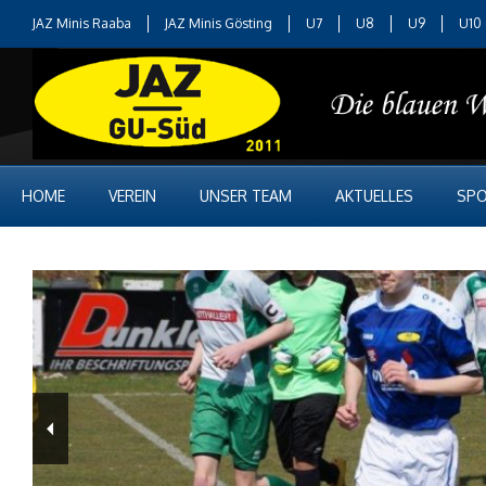
JAZ Minis Raaba
JAZ Minis Gösting
U7
U8
U9
U10
HOME
VEREIN
UNSER TEAM
AKTUELLES
SPO