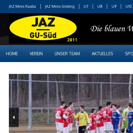
JAZ Minis Raaba
JAZ Minis Gösting
U7
U8
U9
U10
HOME
VEREIN
UNSER TEAM
AKTUELLES
SPO