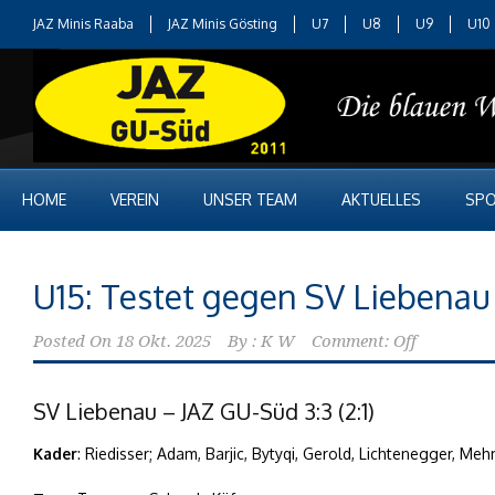
JAZ Minis Raaba
JAZ Minis Gösting
U7
U8
U9
U10
HOME
VEREIN
UNSER TEAM
AKTUELLES
SPO
U15: Testet gegen SV Liebenau
Posted On
18 Okt. 2025
By :
K W
Comment: Off
SV Liebenau – JAZ GU-Süd 3:3 (2:1)
Kader
: Riedisser; Adam, Barjic, Bytyqi, Gerold, Lichtenegger, M