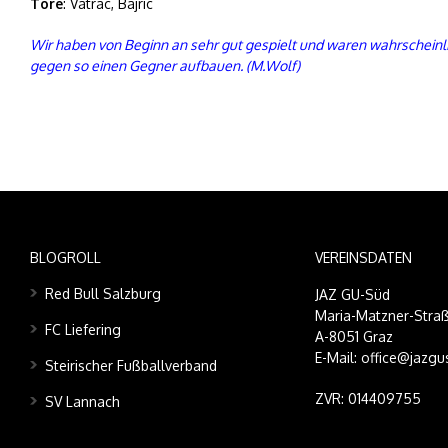
Tore
: Vatrac, Bajric
Wir haben von Beginn an sehr gut gespielt und waren wahrscheinli
gegen so einen Gegner aufbauen. (M.Wolf)
BLOGROLL
VEREINSDATEN
Red Bull Salzburg
JAZ GU-Süd
Maria-Matzner-Straß
FC Liefering
A-8051 Graz
E-Mail: office@jazgu
Steirischer Fußballverband
ZVR: 014409755
SV Lannach