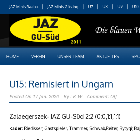
JAZ Minis Raaba
JAZ Minis Gösting
U7
U8
U9
U10
HOME
VEREIN
UNSER TEAM
AKTUELLES
SPO
U15: Remisiert in Ungarn
Posted On
17 Jan. 2026
By :
K W
Comment: Off
Zalaegerszek- JAZ GU-Süd 2:2 (0:0,1:1,1:1)
Kader
: Riedisser; Gastspieler, Trammer, Schwab,Reiter, Bytyqi; B