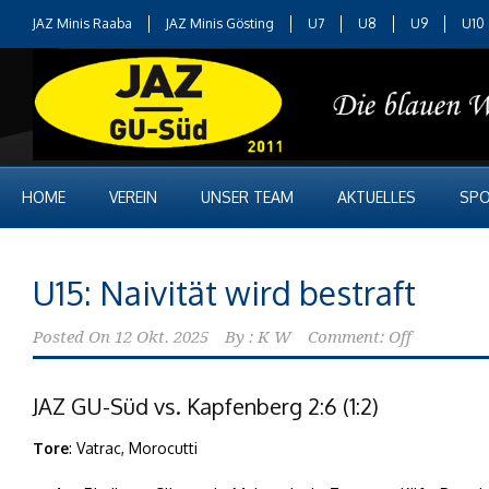
JAZ Minis Raaba
JAZ Minis Gösting
U7
U8
U9
U10
HOME
VEREIN
UNSER TEAM
AKTUELLES
SPO
U15: Naivität wird bestraft
Posted On
12 Okt. 2025
By :
K W
Comment: Off
JAZ GU-Süd vs. Kapfenberg 2:6 (1:2)
Tore
: Vatrac, Morocutti