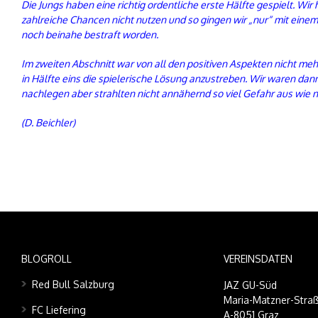
Die Jungs haben eine richtig ordentliche erste Hälfte gespielt. Wir 
zahlreiche Chancen nicht nutzen und so gingen wir „nur“ mit einem
noch beinahe bestraft worden.
Im zweiten Abschnitt war von all den positiven Aspekten nicht meh
in Hälfte eins die spielerische Lösung anzustreben. Wir waren dan
nachlegen aber strahlten nicht annähernd so viel Gefahr aus wie n
(D. Beichler)
BLOGROLL
VEREINSDATEN
Red Bull Salzburg
JAZ GU-Süd
Maria-Matzner-Straß
FC Liefering
A-8051 Graz