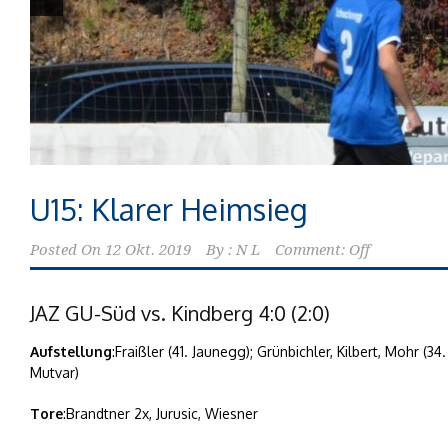
U15: Klarer Heimsieg
Posted On
12 Okt. 2019
By :
N L
Comment: Off
JAZ GU-Süd vs. Kindberg 4:0 (2:0)
Aufstellung
:Fraißler (41. Jaunegg); Grünbichler, Kilbert, Mohr (3
Mutvar)
Tore
:Brandtner 2x, Jurusic, Wiesner