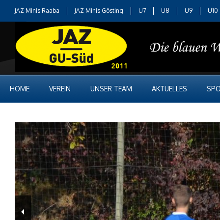
JAZ Minis Raaba
JAZ Minis Gösting
U7
U8
U9
U10
HOME
VEREIN
UNSER TEAM
AKTUELLES
SPO