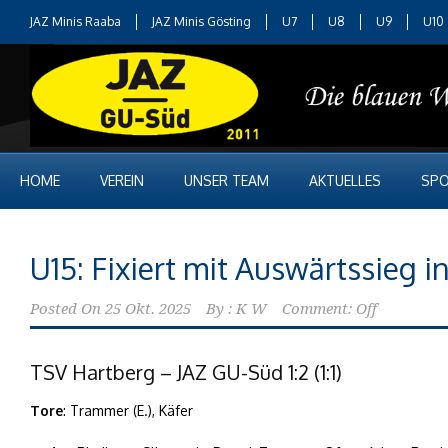
JAZ Minis Raaba
JAZ Minis Gösting
U7
U8
U9
U10
HOME
VEREIN
UNSER TEAM
AKTUELLES
SPO
U15: Fixiert mit Auswärtssieg 
Posted On
25 Okt. 2025
By :
K W
Comment: Off
TSV Hartberg – JAZ GU-Süd 1:2 (1:1)
Tore
: Trammer (E.), Käfer