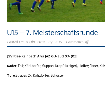
U15 – 7. Meisterschaftsrunde
Posted On
04 Okt. 2014
By :
K W
Comment: Off
JSV Ries-Kainbach A vs JAZ GU-Süd 0:4 (0:3)
Kader
: Ertl; Köhldorfer, Suppan, Kropf (Kreiger), Holler; Ebner, K
Tore:
Strauss 2x, Köhldorfer, Schuster