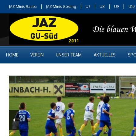
JAZ Minis Raaba
JAZ Minis Gösting
U7
U8
U9
U10
HOME
VEREIN
UNSER TEAM
AKTUELLES
SPO