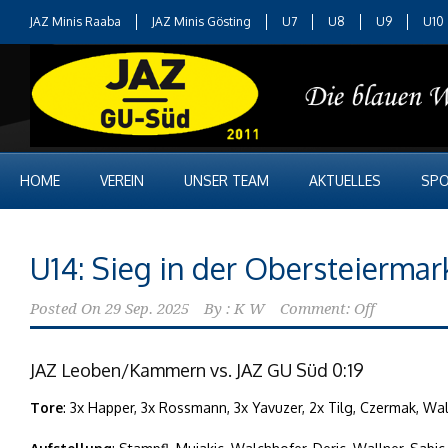
JAZ Minis Raaba
JAZ Minis Gösting
U7
U8
U9
U10
HOME
VEREIN
UNSER TEAM
AKTUELLES
SPO
U14: Sieg in der Obersteiermar
Posted On
29 Sep. 2025
By :
K W
Comment: Off
JAZ Leoben/Kammern vs. JAZ GU Süd 0:19
Tore
: 3x Happer, 3x Rossmann, 3x Yavuzer, 2x Tilg, Czermak, Walch