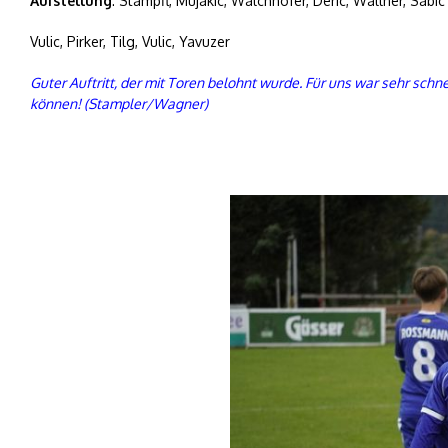
Aufstellung
: Stampfl, Mujakic, Walchhofer, Deric, Wallner, Sabi
Vulic, Pirker, Tilg, Vulic, Yavuzer
Guter Auftritt, der mit Toren belohnt wurde. Für uns war sehr sch
können! (Stampler/Wagner)