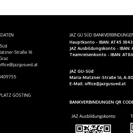
SDATEN
JAZ GU SÜD BANKVERBINDUNGE
Hauptkonto - IBAN: AT45 384
-Süd
JAZ Ausbildungskonto
- IBAN:
atzner-Straße 16
Teamreisenkonto
- IBAN: AT8
Graz
 office@jazgusued.at
JAZ GU-Süd
14409755
Maria-Matzner-Straße 16, A-80
E-Mail:
office@jazgusued.at
PLATZ GÖSTING
BANKVERBINDUNGEN QR COD