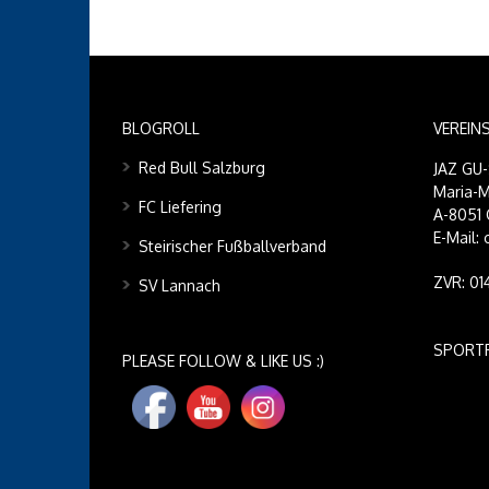
BLOGROLL
VEREIN
Red Bull Salzburg
JAZ GU
Maria-M
FC Liefering
A-8051 
E-Mail:
Steirischer Fußballverband
ZVR: 0
SV Lannach
SPORT
PLEASE FOLLOW & LIKE US :)