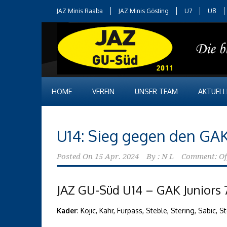
JAZ Minis Raaba
JAZ Minis Gösting
U7
U8
HOME
VEREIN
UNSER TEAM
AKTUELL
U14: Sieg gegen den GA
Posted On
15 Apr. 2024
By :
N L
Comment: Of
JAZ GU-Süd U14 – GAK Juniors 7
Kader
: Kojic, Kahr, Fürpass, Steble, Stering, Sabic, 