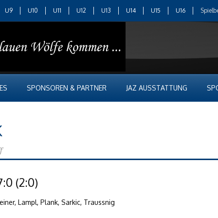
U9
U10
U11
U12
U13
U14
U15
U16
Spielb
ES
SPONSOREN & PARTNER
JAZ AUSSTATTUNG
SP
K
f
:0 (2:0)
Steiner, Lampl, Plank, Sarkic, Traussnig