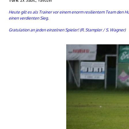
Tore
: 2x Sabic, Yavuzer
Heute gilt es als Trainer vor einem enorm resilientem Team den Hut
einen verdienten Sieg.
Gratulation an jeden einzelnen Spieler! (R. Stampler / S. Wagner)