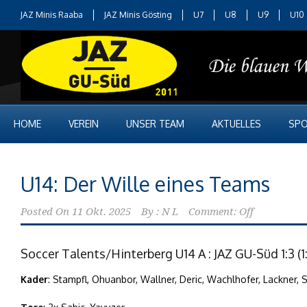
JAZ Minis Raaba
JAZ Minis Gösting
U7
U8
U9
U10
HOME
VEREIN
UNSER TEAM
AKTUELLES
SPO
U14: Der Wille eines Teams
Posted On
11 Okt. 2025
By :
N L
Comment: Off
Soccer Talents/Hinterberg U14 A : JAZ GU-Süd 1:3 (1:
Kader
: Stampfl, Ohuanbor, Wallner, Deric, Wachlhofer, Lackner, 