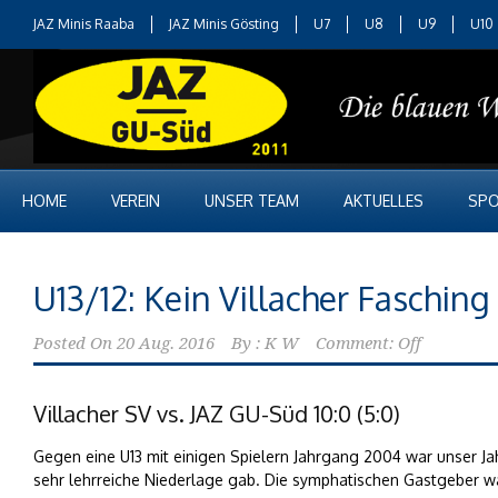
JAZ Minis Raaba
JAZ Minis Gösting
U7
U8
U9
U10
HOME
VEREIN
UNSER TEAM
AKTUELLES
SPO
U13/12: Kein Villacher Fasching
Posted On
20 Aug. 2016
By :
K W
Comment: Off
Villacher SV vs. JAZ GU-Süd 10:0 (5:0)
Gegen eine U13 mit einigen Spielern Jahrgang 2004 war unser J
sehr lehrreiche Niederlage gab. Die symphatischen Gastgeber w