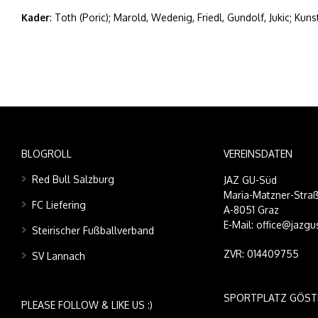
Kader
: Toth (Poric); Marold, Wedenig, Friedl, Gundolf, Jukic; Kunst
BLOGROLL
VEREINSDATEN
Red Bull Salzburg
JAZ GU-Süd
Maria-Matzner-Straß
FC Liefering
A-8051 Graz
E-Mail: office@jazgu
Steirischer Fußballverband
ZVR: 014409755
SV Lannach
SPORTPLATZ GÖST
PLEASE FOLLOW & LIKE US :)