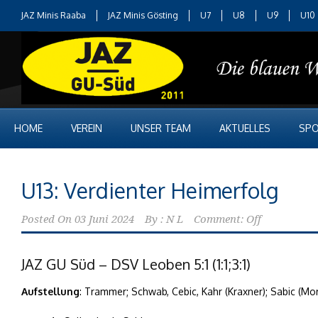
JAZ Minis Raaba
JAZ Minis Gösting
U7
U8
U9
U10
HOME
VEREIN
UNSER TEAM
AKTUELLES
SPO
U13: Verdienter Heimerfolg
Posted On
03 Juni 2024
By :
N L
Comment: Off
JAZ GU Süd – DSV Leoben 5:1 (1:1;3:1)
Aufstellung
: Trammer; Schwab, Cebic, Kahr (Kraxner); Sabic (Moro