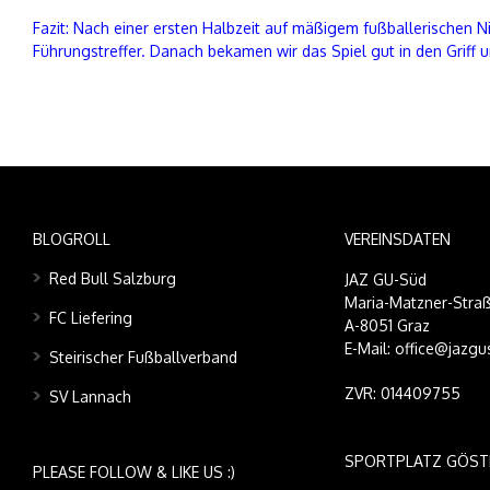
Fazit: Nach einer ersten Halbzeit auf mäßigem fußballerischen N
Führungstreffer. Danach bekamen wir das Spiel gut in den Griff 
BLOGROLL
VEREINSDATEN
Red Bull Salzburg
JAZ GU-Süd
Maria-Matzner-Straß
FC Liefering
A-8051 Graz
E-Mail: office@jazgu
Steirischer Fußballverband
ZVR: 014409755
SV Lannach
SPORTPLATZ GÖST
PLEASE FOLLOW & LIKE US :)