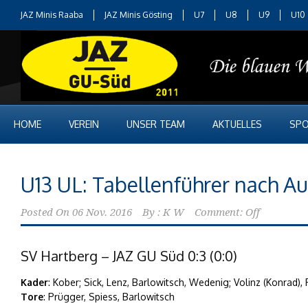
JAZ Minis Raaba
JAZ Minis Gösting
U7
U8
U9
U10
HOME
VEREIN
UNSER TEAM
AKTUELLES
SPO
U13 UL: Tabellenführer nach A
Posted On
06 Nov. 2016
By :
K W
Comment: Off
SV Hartberg – JAZ GU Süd 0:3 (0:0)
Kader
: Kober; Sick, Lenz, Barlowitsch, Wedenig; Volinz (Konrad)
Tore
: Prügger, Spiess, Barlowitsch