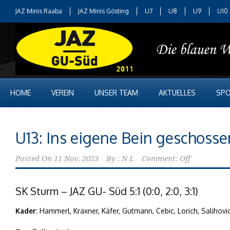
JAZ Minis Raaba
JAZ Minis Gösting
U7
U8
U9
U10
HOME
VEREIN
UNSER TEAM
AKTUELLES
SPO
U13: Ins eigene Bein geschosse
Posted On
11 Nov. 2023
By :
N L
Comment: Off
SK Sturm – JAZ GU- Süd 5:1 (0:0, 2:0, 3:1)
Kader
: Hammerl, Kraxner, Käfer, Gutmann, Cebic, Lorich, Salihovi