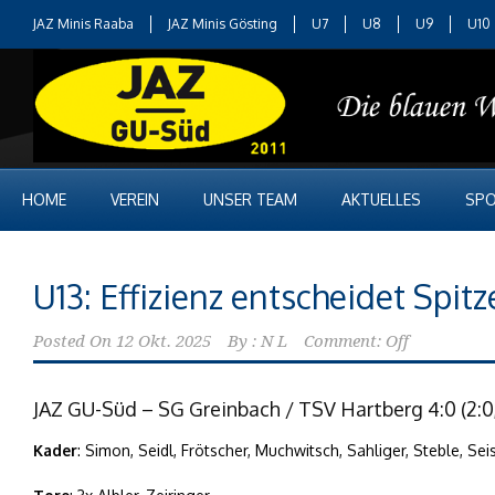
JAZ Minis Raaba
JAZ Minis Gösting
U7
U8
U9
U10
HOME
VEREIN
UNSER TEAM
AKTUELLES
SPO
U13: Effizienz entscheidet Spitz
Posted On
12 Okt. 2025
By :
N L
Comment: Off
JAZ GU-Süd – SG Greinbach / TSV Hartberg 4:0 (2:0, 
Kader
: Simon, Seidl, Frötscher, Muchwitsch, Sahliger, Steble, Seis