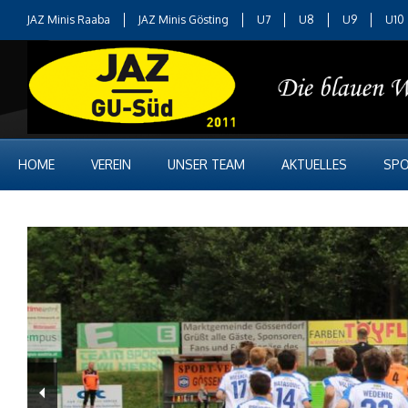
JAZ Minis Raaba
JAZ Minis Gösting
U7
U8
U9
U10
HOME
VEREIN
UNSER TEAM
AKTUELLES
SPO