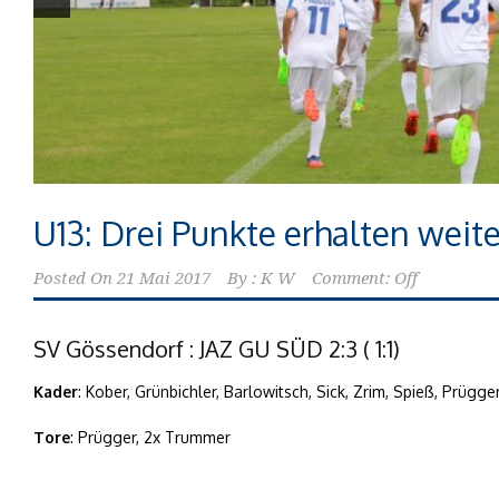
U13: Drei Punkte erhalten weit
Posted On
21 Mai 2017
By :
K W
Comment: Off
SV Gössendorf : JAZ GU SÜD 2:3 ( 1:1)
Kader
: Kober, Grünbichler, Barlowitsch, Sick, Zrim, Spieß, Prüg
Tore
: Prügger, 2x Trummer