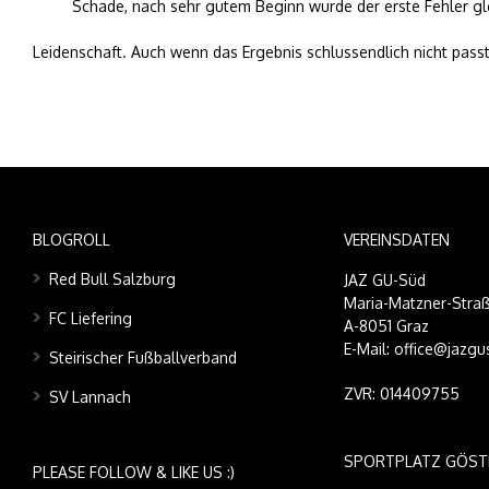
Schade, nach sehr gutem Beginn wurde der erste Fehler gle
Leidenschaft. Auch wenn das Ergebnis schlussendlich nicht passte,
BLOGROLL
VEREINSDATEN
Red Bull Salzburg
JAZ GU-Süd
Maria-Matzner-Straß
FC Liefering
A-8051 Graz
E-Mail: office@jazgu
Steirischer Fußballverband
ZVR: 014409755
SV Lannach
SPORTPLATZ GÖST
PLEASE FOLLOW & LIKE US :)