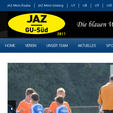
JAZ Minis Raaba
JAZ Minis Gösting
U7
U8
U9
U10
HOME
VEREIN
UNSER TEAM
AKTUELLES
SPO