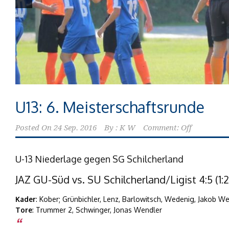
U13: 6. Meisterschaftsrunde
Posted On
24 Sep. 2016
By :
K W
Comment: Off
U-13 Niederlage gegen SG Schilcherland
JAZ GU-Süd vs. SU Schilcherland/Ligist 4:5 (1:2
Kader
: Kober; Grünbichler, Lenz, Barlowitsch, Wedenig, Jakob W
Tore
: Trummer 2, Schwinger, Jonas Wendler