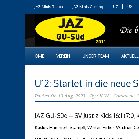
JAZ Minis Raaba
JAZ Minis Gösting
U7
U8
HOME
VEREIN
UNSER TEAM
AKTUELL
U12: Startet in die neue 
Posted On
10 Aug. 2023
By :
K W
Comment: O
JAZ GU-Süd – SV Justiz Kids 16:1 (7:0, 4
Kader
: Hammerl, Stampfl, Winter, Pirker, Wallner, C