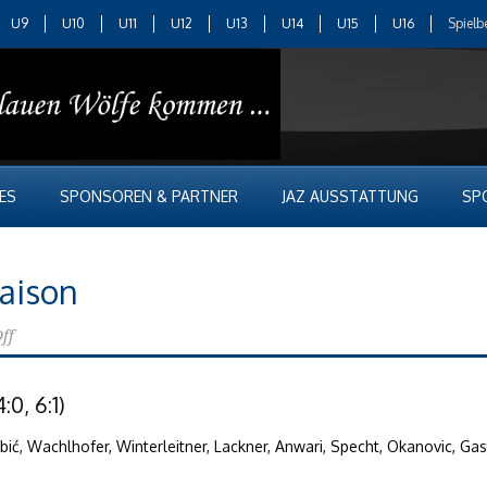
U9
U10
U11
U12
U13
U14
U15
U16
Spielb
ES
SPONSOREN & PARTNER
JAZ AUSSTATTUNG
SP
Saison
ff
:0, 6:1)
ebić, Wachlhofer, Winterleitner, Lackner, Anwari, Specht, Okanovic, Gas