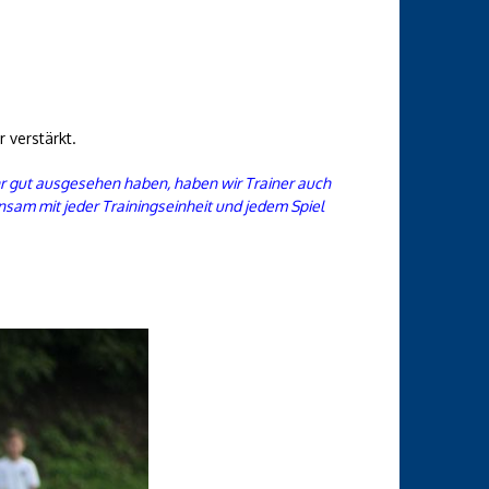
 verstärkt.
hr gut ausgesehen haben, haben wir Trainer auch
nsam mit jeder Trainingseinheit und jedem Spiel