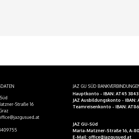
SDATEN
JAZ GU SÜD BANKVERBINDUNGE
Hauptkonto - IBAN: AT45 384
-Süd
JAZ Ausbildungskonto
- IBAN:
atzner-Straße 16
Teamreisenkonto
- IBAN: AT8
Graz
 office@jazgusued.at
JAZ GU-Süd
14409755
Maria-Matzner-Straße 16, A-80
E-Mail:
office@jazgusued.at