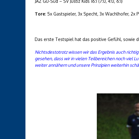
JAZ GU-Süd – SV Justiz Kids 16:1 (7:0, 4:0, 6:1)
Tore
: 5x Gastspieler, 3x Specht, 3x Wachlhofer, 2x Pi
Das erste Testspiel hat das positive Gefühl, sowie 
Nichtsdestotrotz wissen wir das Ergebnis auch richt
gesehen, dass wir in vielen Teilbereichen noch viel 
weiter annähern und unsere Prinzipien weiterhin schär