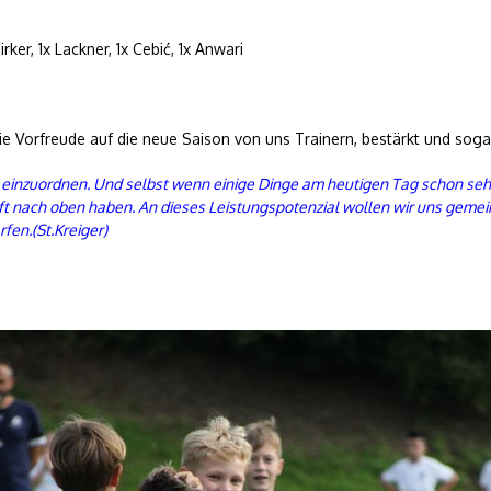
rker, 1x Lackner, 1x Cebić, 1x Anwari
die Vorfreude auf die neue Saison von uns Trainern, bestärkt und sogar
ig einzuordnen. Und selbst wenn einige Dinge am heutigen Tag schon se
Luft nach oben haben. An dieses Leistungspotenzial wollen wir uns gemei
fen.(St.Kreiger)