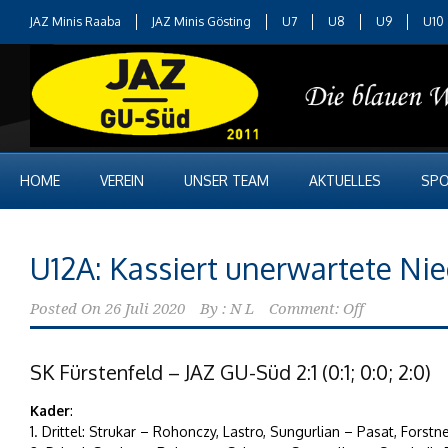
JAZ Minis Raaba
JAZ Minis Gösting
U7
U8
U9
U10
HOME
VEREIN
UNSER TEAM
AKTUELLES
SPO
U12A: Kassiert unerwartete Ni
Posted On
26 Juli 2020
By :
N L
Comment: Off
SK Fürstenfeld – JAZ GU-Süd 2:1 (0:1; 0:0; 2:0)
Kader
:
1. Drittel: Strukar – Rohonczy, Lastro, Sungurlian – Pasat, Forst