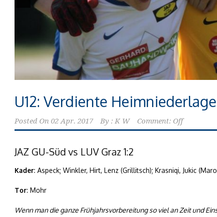
U12: Verdiente Heimniederlage
Posted On
02 Apr. 2017
By :
K W
Comment: Off
JAZ GU-Süd vs LUV Graz 1:2
Kader
: Aspeck; Winkler, Hirt, Lenz (Grillitsch); Krasniqi, Jukic (Ma
Tor
: Mohr
Wenn man die ganze Frühjahrsvorbereitung so viel an Zeit und Einsa