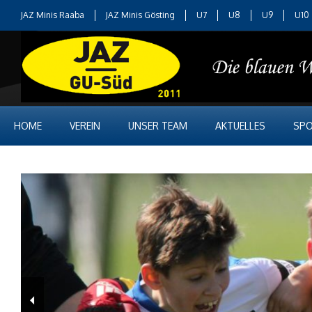
JAZ Minis Raaba
JAZ Minis Gösting
U7
U8
U9
U10
HOME
VEREIN
UNSER TEAM
AKTUELLES
SPO