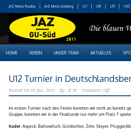
JAZ Minis Raaba
JAZ Minis Gösting
U7
U8
U9
U10
HOME
VEREIN
UNSER TEAM
AKTUELLES
SPO
U12 Turnier in Deutschlandsbe
Posted On
10 Jan. 2016
By :
K W
Comment: Off
Im ersten Turnier nach den Ferien konnten wir nicht an bereits g
Gruppe, konnten wir in der Finalrunde nur mehr um Platz 7 spiele
Kader:
Aspeck, Barlowitsch, Grünbichler, Zrim, Steyer, Prügger,M