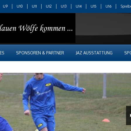
U9
U10
U11
U12
U13
U14
U15
U16
Spielb
ES
SPONSOREN & PARTNER
JAZ AUSSTATTUNG
SP