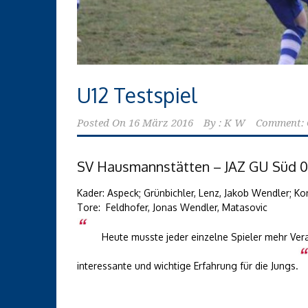
U12 Testspiel
Posted On
16 März 2016
By :
K W
Comment: 
SV Hausmannstätten – JAZ GU Süd 0:3
Kader: Aspeck; Grünbichler, Lenz, Jakob Wendler; Ko
Tore: Feldhofer, Jonas Wendler, Matasovic
Heute musste jeder einzelne Spieler mehr Ver
interessante und wichtige Erfahrung für die Jungs.