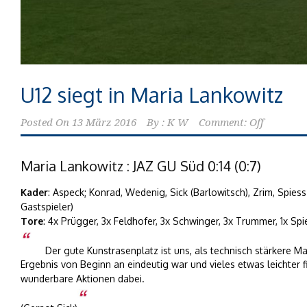
U12 siegt in Maria Lankowitz
Posted On
13 März 2016
By :
K W
Comment: Off
Maria Lankowitz : JAZ GU Süd 0:14 (0:7)
Kader
: Aspeck; Konrad, Wedenig, Sick (Barlowitsch), Zrim, Spies
Gastspieler)
Tore
: 4x Prügger, 3x Feldhofer, 3x Schwinger, 3x Trummer, 1x Spi
Der gute Kunstrasenplatz ist uns, als technisch stärker
Ergebnis von Beginn an eindeutig war und vieles etwas leichter f
wunderbare Aktionen dabei.