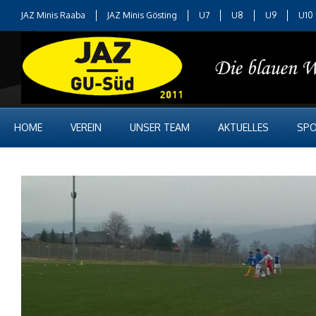
JAZ Minis Raaba
JAZ Minis Gösting
U7
U8
U9
U10
HOME
VEREIN
UNSER TEAM
AKTUELLES
SPO