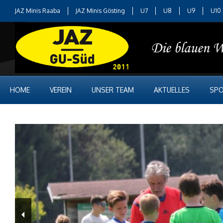
JAZ Minis Raaba
JAZ Minis Gösting
U7
U8
U9
U10
HOME
VEREIN
UNSER TEAM
AKTUELLES
SPO