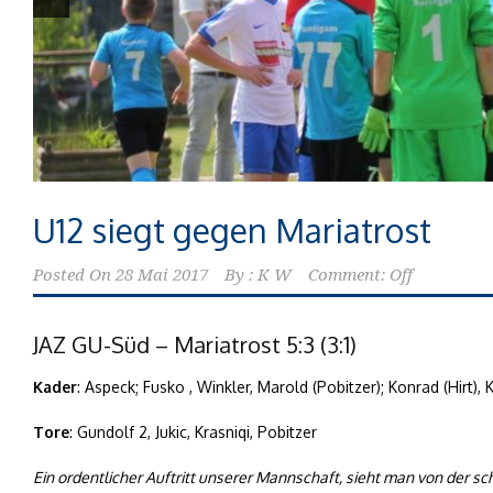
U12 siegt gegen Mariatrost
Posted On
28 Mai 2017
By :
K W
Comment: Off
JAZ GU-Süd – Mariatrost 5:3 (3:1)
Kader
: Aspeck; Fusko , Winkler, Marold (Pobitzer); Konrad (Hirt), K
Tore
: Gundolf 2, Jukic, Krasniqi, Pobitzer
Ein ordentlicher Auftritt unserer Mannschaft, sieht man von der