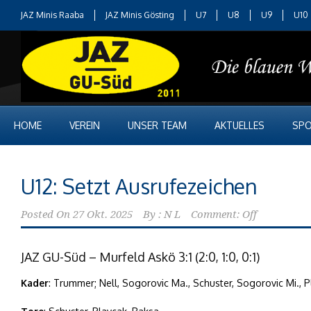
JAZ Minis Raaba
JAZ Minis Gösting
U7
U8
U9
U10
HOME
VEREIN
UNSER TEAM
AKTUELLES
SPO
U12: Setzt Ausrufezeichen
Posted On
27 Okt. 2025
By :
N L
Comment: Off
JAZ GU-Süd – Murfeld Askö 3:1 (2:0, 1:0, 0:1)
Kader
: Trummer; Nell, Sogorovic Ma., Schuster, Sogorovic Mi., 