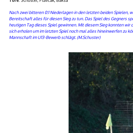
Tore
: Schuster, Plavcak, Baksa
Nach zwei bitteren 0:1 Niederlagen in den letzten beiden Spielen,
Bereitschaft alles für diesen Sieg zu tun. Das Spiel des Gegners sp
heutigen Tag dieses Spiel gewinnen. Mit diesem Sieg konnten wir di
sich erholen um im letzten Spiel noch mal alles hineinwerfen zu 
Mannschaft im U13-Bewerb schlägt. (M.Schuster)