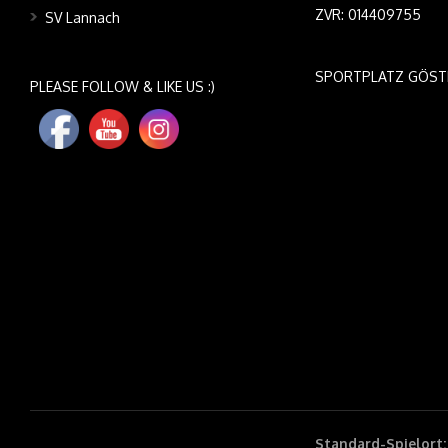
ZVR: 014409755
SV Lannach
SPORTPLATZ GÖST
PLEASE FOLLOW & LIKE US :)
Standard-Spielort: