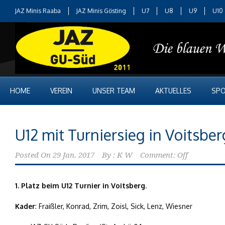
JAZ Minis Raaba
JAZ Minis Gösting
U7
U8
U9
U10
HOME
VEREIN
UNSER TEAM
AKTUELLES
SPO
U12 mit Turniersieg in Voitsber
Posted On
29 Jan. 2017
By :
K W
Comment: Off
1. Platz beim U12 Turnier in Voitsberg
.
Kader
: Fraißler, Konrad, Zrim, Zoisl, Sick, Lenz, Wiesner