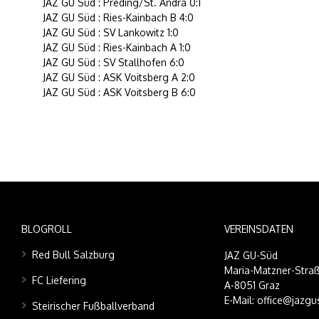
JAZ GU Süd : Preding/St. Andrä 0:1
JAZ GU Süd : Ries-Kainbach B 4:0
JAZ GU Süd : SV Lankowitz 1:0
JAZ GU Süd : Ries-Kainbach A 1:0
JAZ GU Süd : SV Stallhofen 6:0
JAZ GU Süd : ASK Voitsberg A 2:0
JAZ GU Süd : ASK Voitsberg B 6:0
BLOGROLL
VEREINSDATEN
Red Bull Salzburg
JAZ GU-Süd
Maria-Matzner-Straß
FC Liefering
A-8051 Graz
E-Mail: office@jazgu
Steirischer Fußballverband