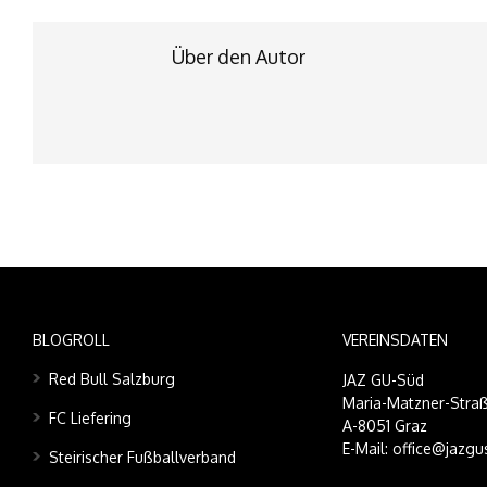
Über den Autor
BLOGROLL
VEREINSDATEN
Red Bull Salzburg
JAZ GU-Süd
Maria-Matzner-Straß
FC Liefering
A-8051 Graz
E-Mail: office@jazgu
Steirischer Fußballverband