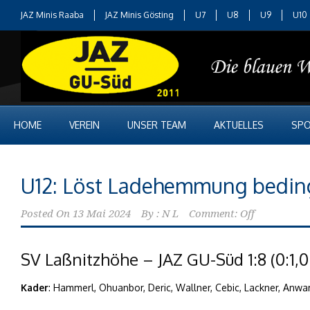
JAZ Minis Raaba
JAZ Minis Gösting
U7
U8
U9
U10
HOME
VEREIN
UNSER TEAM
AKTUELLES
SPO
U12: Löst Ladehemmung bedin
Posted On
13 Mai 2024
By :
N L
Comment: Off
SV Laßnitzhöhe – JAZ GU-Süd 1:8 (0:1,0:
Kader
: Hammerl, Ohuanbor, Deric, Wallner, Cebic, Lackner, Anwari