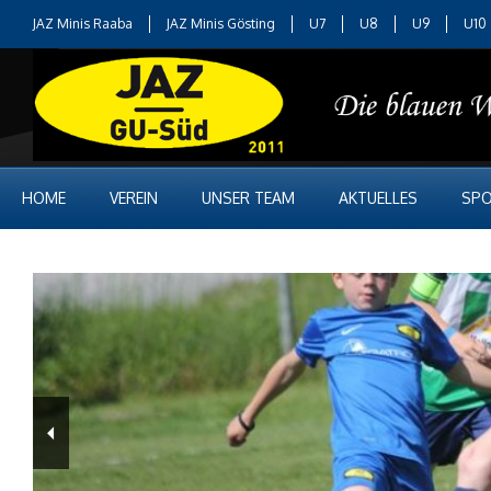
JAZ Minis Raaba
JAZ Minis Gösting
U7
U8
U9
U10
HOME
VEREIN
UNSER TEAM
AKTUELLES
SPO