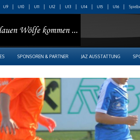
U9
U10
U11
U12
U13
U14
U15
U16
Spielb
ES
SPONSOREN & PARTNER
JAZ AUSSTATTUNG
SP