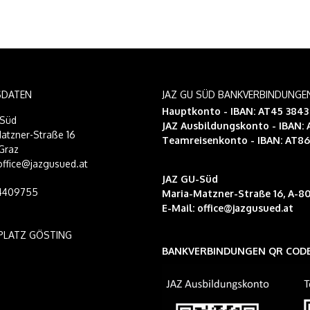
SDATEN
JAZ GU SÜD BANKVERBINDUNGE
Hauptkonto - IBAN: AT45 384
-Süd
JAZ Ausbildungskonto
- IBAN:
atzner-Straße 16
Teamreisenkonto
- IBAN: AT8
Graz
 office@jazgusued.at
JAZ GU-Süd
14409755
Maria-Matzner-Straße 16, A-80
E-Mail:
office@jazgusued.at
PLATZ GÖSTING
BANKVERBINDUNGEN QR COD