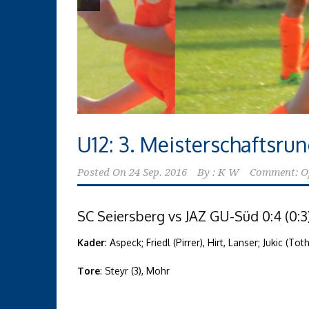
U12: 3. Meisterschaftsru
Posted On
24 Sep. 2016
By :
K W
Comment: O
SC Seiersberg vs JAZ GU-Süd 0:4 (0:3
Kader
: Aspeck; Friedl (Pirrer), Hirt, Lanser; Jukic (T
Tore
: Steyr (3), Mohr