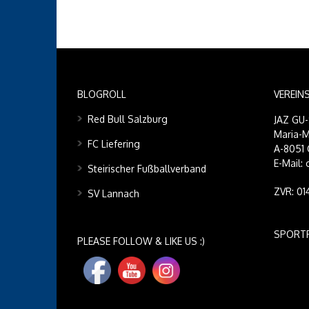
BLOGROLL
VEREIN
Red Bull Salzburg
JAZ GU
Maria-M
FC Liefering
A-8051 
E-Mail:
Steirischer Fußballverband
ZVR: 0
SV Lannach
SPORT
PLEASE FOLLOW & LIKE US :)