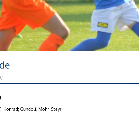
nde
ff
)
oth), Konrad; Gundolf, Mohr, Steyr