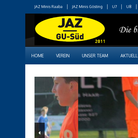
JAZ Minis Raaba
JAZ Minis Gösting
U7
U8
HOME
VEREIN
UNSER TEAM
AKTUELL