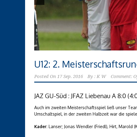
U12: 2. Meisterschaftsru
Posted On
17 Sep. 2016
By :
K W
Comment: O
JAZ GU-Süd : JFAZ Liebenau A 8:0 (4:0
Auch im zweiten Meisterschaftsspiel ließ unser Tea
Umschaltspiel, in der zweiten Halbzeit war die spiel
Kader
: Lanser; Jonas Wendler (Friedl), Hirt, Marold 