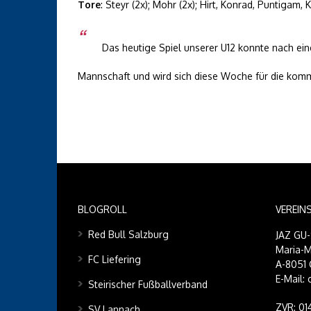
Tore
: Steyr (2x); Mohr (2x); Hirt, Konrad, Puntigam, K
Das heutige Spiel unserer U12 konnte nach ein
Mannschaft und wird sich diese Woche für die kom
BLOGROLL
VEREIN
Red Bull Salzburg
JAZ GU
Maria-M
FC Liefering
A-8051 
E-Mail:
Steirischer Fußballverband
ZVR: 0
SV Lannach