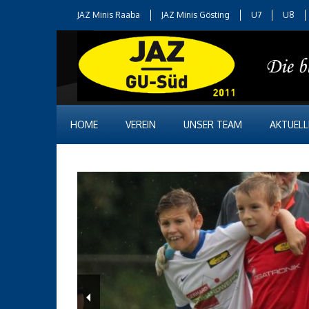
JAZ Minis Raaba
JAZ Minis Gösting
U7
U8
HOME
VEREIN
UNSER TEAM
AKTUELL