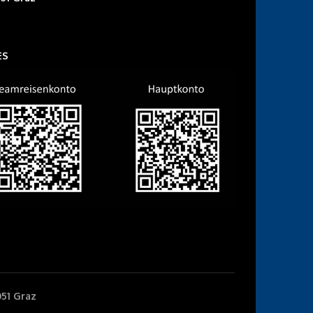
ES
051 Graz