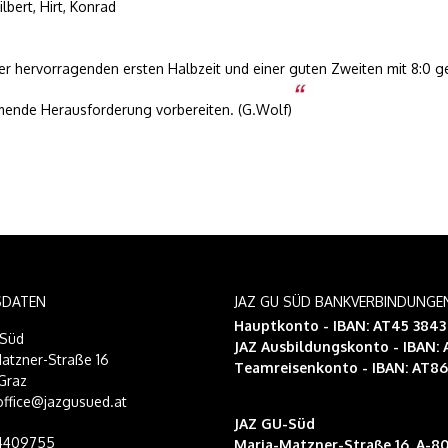
ilbert, Hirt, Konrad
er hervorragenden ersten Halbzeit und einer guten Zweiten mit 8:0 g
mende Herausforderung vorbereiten. (G.Wolf)
SDATEN
JAZ GU SÜD BANKVERBINDUNGE
Hauptkonto - IBAN: AT45 384
-Süd
JAZ Ausbildungskonto
- IBAN:
atzner-Straße 16
Teamreisenkonto
- IBAN: AT8
Graz
 office@jazgusued.at
JAZ GU-Süd
14409755
Maria-Matzner-Straße 16, A-80