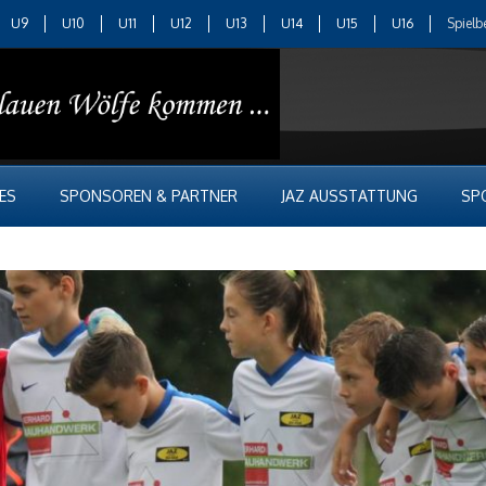
U9
U10
U11
U12
U13
U14
U15
U16
Spielb
ES
SPONSOREN & PARTNER
JAZ AUSSTATTUNG
SP