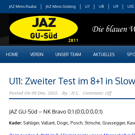
JAZ Minis Raaba
JAZ Minis Gösting
U7
U8
U9
U10
HOME
VEREIN
UNSER TEAM
AKTUELLES
SPO
U11: Zweiter Test im 8+1 in Slo
Posted On
09 Dez. 2025
By :
N L
Comment: Off
JAZ GU-Süd – NK Bravo 0:1 (0:0,0:0,0:1)
Kader
: Sahliger, Vallant, Dogic, Posch, Strische, Grassegger, K