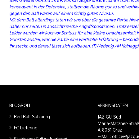
Beim zweiten Auftritt im 8+1 Format zeigte unsere Mannschaft in Sl
konsequent in der Defensive, stellten die Räume gut zu und verhi
gegen den Ball waren auf einem richtig guten Niveau.
Mit dem Ball allerdings taten wir uns über die gesamte Partie hi
daher nur selten in aussichtsreiche Angriffspositionen. Trotz ein
Leider wurden wir kurz vor Schluss für eine kleine Unachtsamkeit im
Gunsten ausfiel, war die Partie eine wertvolle Erfahrung – besonde
ihr steckt, und darauf lässt sich aufbauen. (T.Wedenig /M.Koinegg)
BLOGROLL
VEREINSDATEN
Red Bull Salzburg
JAZ GU-Süd
Maria-Matzner-Straß
FC Liefering
A-8051 Graz
E-Mail: office@jazgu
Steirischer Fußballverband